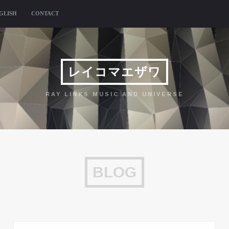
GLISH
CONTACT
レイコマエザワ
RAY LINKS MUSIC AND UNIVERSE
BLOG