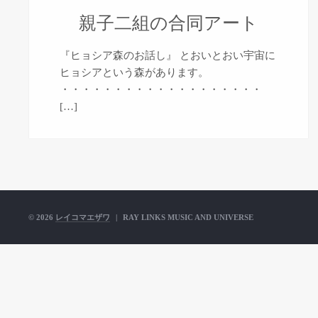
親子二組の合同アート
『ヒョシア森のお話し』 とおいとおい宇宙に
ヒョシアという森があります。
・・・・・・・・・・・・・・・・・・・
[…]
© 2026
レイコマエザワ
|
RAY LINKS MUSIC AND UNIVERSE