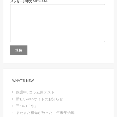
メッセージ本文 MESSAGE
WHAT’S NEW
保護中: コラム用テスト
新しいwebサイトのお知らせ
三つの「や」
またまた祖母が放った 年末年始編